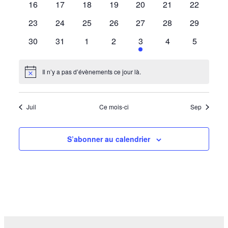
0
0
0
0
0
0
0
16
17
18
19
20
21
22
évènements
évènements
évènements
évènements
évènements
évènements
Évèneme
évènemen
0
0
0
0
0
0
0
23
24
25
26
27
28
29
évènements
évènements
évènements
évènements
évènements
évènements
évènemen
0
0
0
0
2
0
0
30
31
1
2
3
4
5
évènements
évènements
évènements
évènements
évènements
évènements
évènemen
Il n’y a pas d’évènements ce jour là.
Notice
Juil
Ce mois-ci
Sep
S’abonner au calendrier