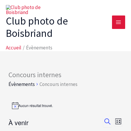
Aller
au
Club photo de
contenu
Boisbriand
Accueil
Évènements
Concours internes
Évènements
Concours internes
Évènements
Aucun résultat trouvé.
Notice
À venir
Recherche
Navig
Liste
Recherche
et
de
Sélectionnez