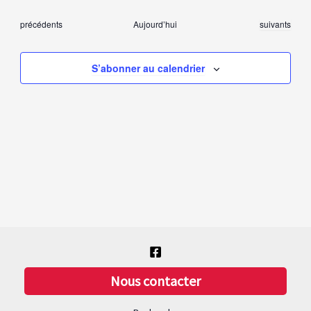
une
navigation
vues
Évènements
Évènements
précédents
Aujourd’hui
suivants
date.
de
Évèn
vues
S’abonner au calendrier
Évènements
Nous contacter