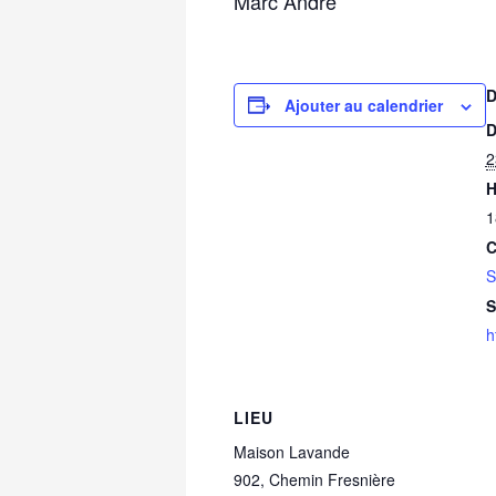
Marc André
D
Ajouter au calendrier
D
2
H
1
C
S
S
h
LIEU
Maison Lavande
902, Chemin Fresnière