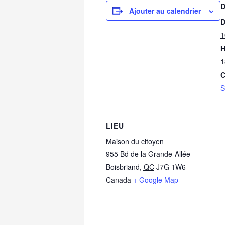
D
Ajouter au calendrier
D
1
H
1
C
S
LIEU
Maison du citoyen
955 Bd de la Grande-Allée
Boisbriand
,
QC
J7G 1W6
Canada
+ Google Map